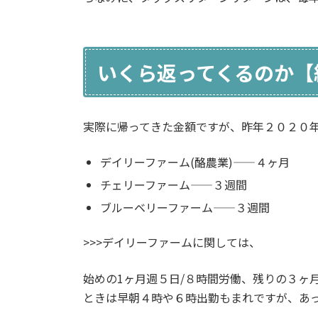
いくら返ってくるのか【
実際に帰ってきた金額ですが、昨年２０２０
デイリーファーム
(
酪農業
)——４
ヶ月
チェリーファーム
——３
週間
ブルーベリーファーム
——３
週間
>>>デイリーファームに関しては、
始めの
1
ヶ月週５
日
/８
時間労働、残りの３ヶ
ときは早朝４時や６時出勤もまれですが、あ