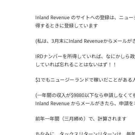
Inland Revenue
のサイトへの登録は、ニュー
得するときに登録しています
(
私は、
3
月末に
Inland Revenue
からメールが
IRD
ナンバーを所得していれば、なにかしら政
していれば忘れることはないはず！！
$1
でもニュージーランドで稼いだことがある
(
一年間の収入が
$9880
以下なら申請しなくて
Inland Revenue
からメールがきたら、申請を
前年一年間（三月締め）で、
計算されます
ちなみに、タックスリターンリターンは、毎