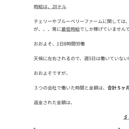
時給は、
20
ドル
チェリーやブルーベリーファームに関しては
が、、、常に
最低時給
でしか稼げていません
おおよそ、
1
日
8
時間労働
天候に左右されるので、週
5
日は働いていない
おおよそですが、
３つの会社で働いた時間と金額は、
合計５
ヶ
返金された金額は、
＄