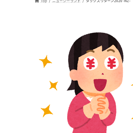
:
Top
ニュージーランド
タックスリターン2020 -NZ-