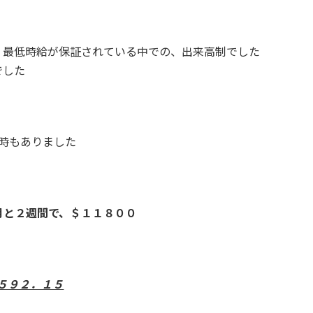
、最低時給が保証されている中での、出来高制でした
でした
時もありました
月と２
週間で、＄
１１８００
５９２．１５