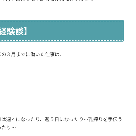
経験談】
年の３
月までに働いた仕事は、
月は週４になったり、週５日になったり…乳搾りを手伝う
ったり…