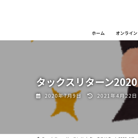
コ
ナ
ン
ビ
テ
ゲ
ン
ー
ツ
シ
ホーム
オンライン
へ
ョ
ス
ン
キ
に
ッ
移
プ
動
タックスリターン2020 
最
2020年7月9日
2021年4月22日
終
更
新
日
時