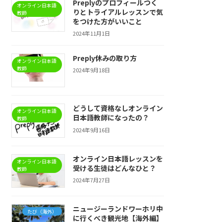
Preplyのプロフィールつく
オンライン日本語
りとトライアルレッスンで気
教師
をつけた方がいいこと
2024年11月1日
Preply休みの取り方
オンライン日本語
教師
2024年9月18日
どうして資格なしオンライン
オンライン日本語
日本語教師になったの？
教師
2024年9月16日
オンライン日本語レッスンを
オンライン日本語
受ける生徒はどんなひと？
教師
2024年7月27日
ニュージーランドワーホリ中
たび（海外）
に行くべき観光地【海外編】