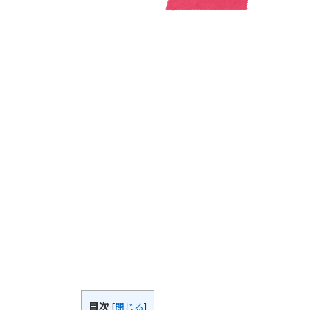
目次
[
閉じる
]