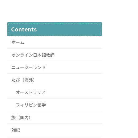
Contents
ホーム
オンライン日本語教師
ニュージーランド
たび（海外）
オーストラリア
フィリピン留学
旅（国内）
雑記