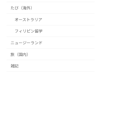
たび（海外）
オーストラリア
フィリピン留学
ニュージーランド
旅（国内）
雑記