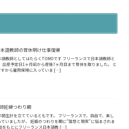
y 日本語教師の育休明け仕事復帰
語教師としてはたらくTOMOです フリーランスで日本語教師と
 出産予定日1ヶ月前から産後7ヶ月目まで育休を取りました。 と
すから雇用保険に入っていま […]
師妊婦つわり期
年間生計を立てているともです。 フリーランスで、自由で、楽し
ていましたが、 妊娠のつわりを期に”理想と現実”に悩まされま
談をもとにフリーランス日本語教 […]