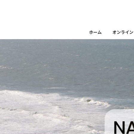
コ
ナ
ン
ビ
テ
ゲ
ン
ー
ツ
シ
ホーム
オンライン
へ
ョ
ス
ン
キ
に
ッ
移
プ
動