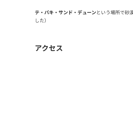
テ・パキ・サンド・デューン
という場所で砂
した）
アクセス