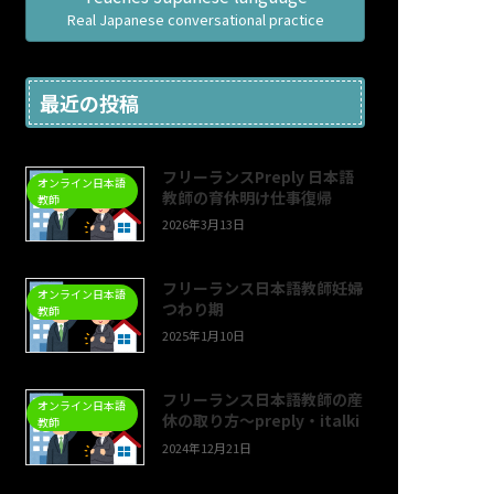
Real Japanese conversational practice
最近の投稿
フリーランスPreply 日本語
オンライン日本語
教師の育休明け仕事復帰
教師
2026年3月13日
フリーランス日本語教師妊婦
オンライン日本語
つわり期
教師
2025年1月10日
フリーランス日本語教師の産
オンライン日本語
休の取り方〜preply・italki
教師
2024年12月21日