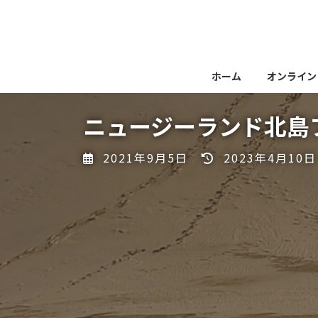
コ
ナ
ン
ビ
テ
ゲ
ン
ー
ツ
シ
ホーム
オンライン
へ
ョ
ス
ン
ニュージーランド北島
キ
に
ッ
移
最
2021年9月5日
2023年4月10日
プ
動
終
更
新
日
時
: