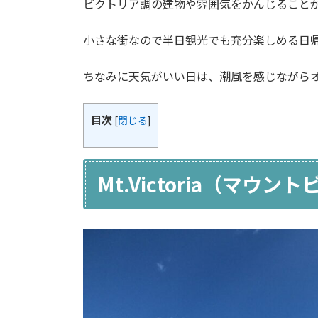
ビクトリア調の建物や雰囲気をかんじること
小さな街なので半日観光でも充分楽しめる日
ちなみに天気がいい日は、潮風を感じながら
目次
[
閉じる
]
Mt.Victoria（マウ