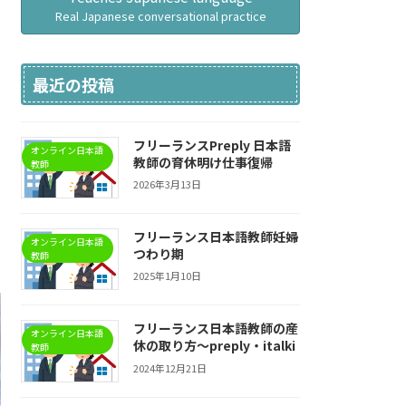
Real Japanese conversational practice
最近の投稿
フリーランスPreply 日本語
オンライン日本語
教師の育休明け仕事復帰
教師
2026年3月13日
フリーランス日本語教師妊婦
オンライン日本語
つわり期
教師
2025年1月10日
フリーランス日本語教師の産
オンライン日本語
休の取り方〜preply・italki
教師
2024年12月21日