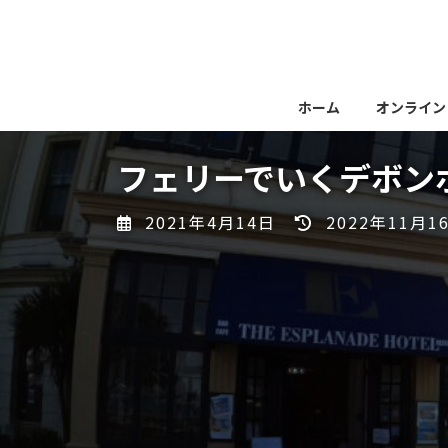
コ
ナ
ン
ビ
テ
ゲ
ン
ー
ツ
シ
ホーム
オンライン
へ
ョ
ス
ン
フェリーでいくデボン
キ
に
ッ
移
最
2021年4月14日
2022年11月1
プ
動
終
更
新
日
時
: