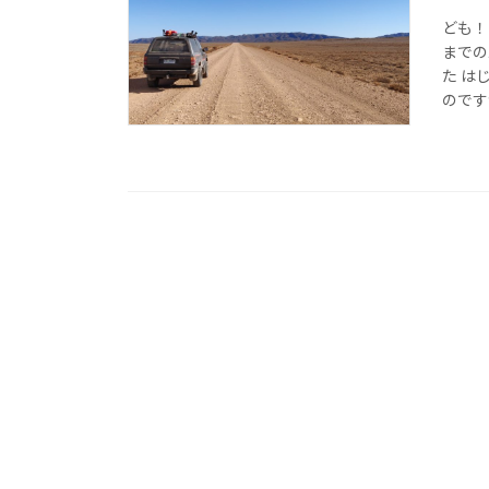
ども！
までの
た は
のです