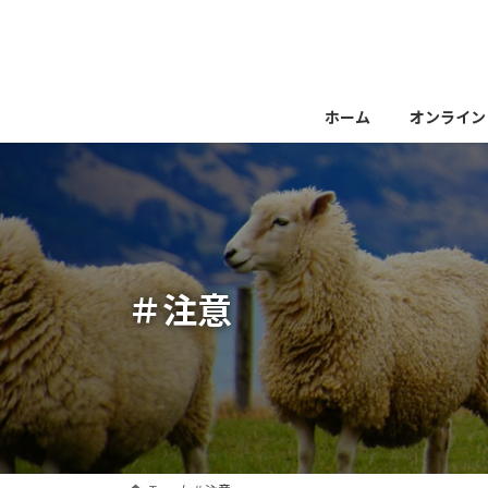
コ
ナ
ン
ビ
テ
ゲ
ン
ー
ツ
シ
ホーム
オンライン
へ
ョ
ス
ン
キ
に
ッ
移
プ
動
＃注意