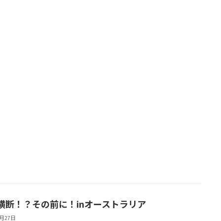
横断！？その前に！inオーストラリア
4月27日