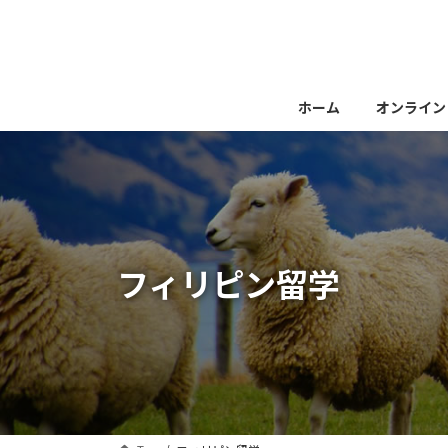
コ
ナ
ン
ビ
テ
ゲ
ン
ー
ツ
シ
ホーム
オンライン
へ
ョ
ス
ン
キ
に
ッ
移
プ
動
フィリピン留学