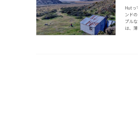
Hut
ンドの
プルな
は、薄