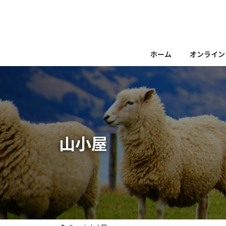
コ
ナ
ン
ビ
テ
ゲ
ン
ー
ツ
シ
ホーム
オンライン
へ
ョ
ス
ン
キ
に
ッ
移
プ
動
山小屋